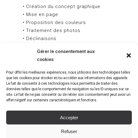
• Création du concept graphique
• Mise en page
• Proposition des couleurs
• Traitement des photos
• Déclinaisons
Gérer le consentement aux
cookies
Pour offrir les meilleures expériences, nous utilisons des technologies telles
que les cookies pour stocker et/ou accéder aux informations des appareils.
Le fait de consentir à ces technologies nous permettra de traiter des
données telles que le comportement de navigation ou les ID uniques sur ce
site. Le fait de ne pas consentir ou de retirer son consentement peut avoir un
effet négatif sur certaines caractéristiques et fonctions.
Accepter
Tous droits réservés © 2024 - Krebs graphisme -
Refuser
Politique de confidentialité
-
Politique des cookies